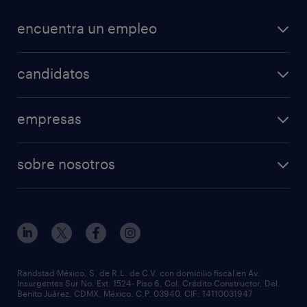
encuentra un empleo
nuestras vacantes
candidatos
mi randstad
operational
empresas
professional
nuestros servicios
ofertas de empleo
sobre nosotros
rpo
enviar curriculum
principios empresariales
servicios especializados
preguntas frecuentes
partner for talent
outplacement
eventos & webinars
casos de éxito
nuestras sucursales
necesito personal
Randstad México, S. de R.L. de C.V. con domicilio fiscal en Av.
Insurgentes Sur No. Ext. 1524- Piso 6, Col. Crédito Constructor, Del.
equidad y diversidad
Benito Juárez, CDMX, México. C.P. 03940. CIF: 14110031947