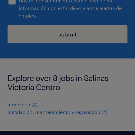
Doy mi consentimiento para el uso de mi
información con el fin de enviarme alertas de
empleo.
submit
Explore over 8 jobs in Salinas
Victoria Centro
ingeniería
(
4
)
instalación, mantenimiento y reparación
(
4
)