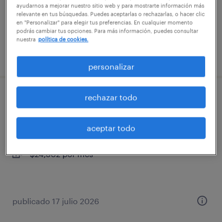
ayudarnos a mejorar nuestro sitio web y para mostrarte información más
$29,523 por mes
relevante en tus búsquedas. Puedes aceptarlas o rechazarlas, o hacer clic
en "Personalizar" para elegir tus preferencias. En cualquier momento
podrás cambiar tus opciones. Para más información, puedes consultar
nuestra
política de cookies.
publicado 22 julio 2026
personalizar
rechazar todo
experto en betaínas - campo
salinas victoria centro, nuevo león
aceptar todo
tiempo completo
$24,602 por mes
publicado 17 julio 2026