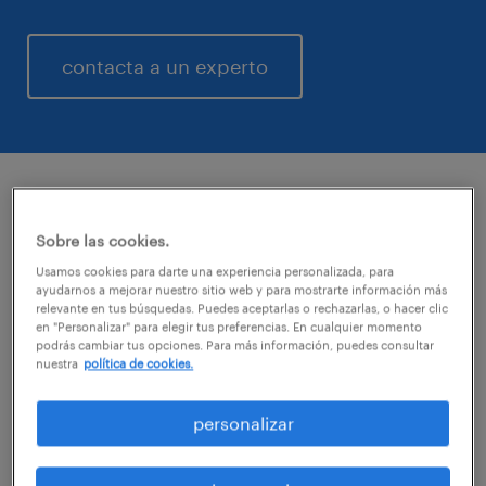
contacta a un experto
objetivo.
Sobre las cookies.
Usamos cookies para darte una experiencia personalizada, para
Los programas de Outplacement tienen
ayudarnos a mejorar nuestro sitio web y para mostrarte información más
relevante en tus búsquedas. Puedes aceptarlas o rechazarlas, o hacer clic
como objetivo cuidar al máximo el talento de
en "Personalizar" para elegir tus preferencias. En cualquier momento
podrás cambiar tus opciones. Para más información, puedes consultar
una organización, y ofrecer nuevas
nuestra
política de cookies.
oportunidades cuando llega el momento de
una desvinculación. Dichos programas son
personalizar
sin duda, una inversión en Employer
Branding, y una manera de potenciar la