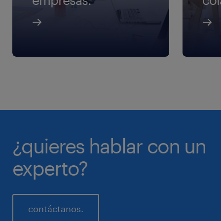
¿quieres hablar con un
experto?
contáctanos.