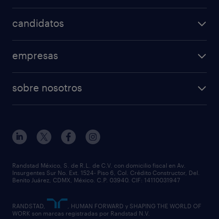
candidatos
empresas
sobre nosotros
Randstad México, S. de R.L. de C.V. con domicilio fiscal en Av.
Insurgentes Sur No. Ext. 1524- Piso 6, Col. Crédito Constructor, Del.
Benito Juárez, CDMX, México. C.P. 03940. CIF: 14110031947
RANDSTAD,
, HUMAN FORWARD y SHAPING THE WORLD OF
WORK son marcas registradas por Randstad N.V.