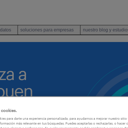
idatos
soluciones para empresas
nuestro blog y estudio
za a
 buen
 cookies.
ies para darte una experiencia personalizada, para ayudarnos a mejorar nuestro sitio
formación más relevante en tus búsquedas. Puedes aceptarlas o rechazarlas, o hacer c