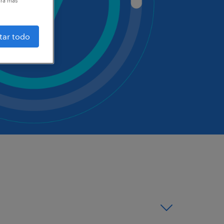
ara más
tar todo