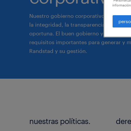
"Personaliza
información
Nuestro gobierno corporativo se apoya 
perso
la integridad, la transparencia y la com
oportuna. El buen gobierno y la superv
requisitos importantes para generar y m
Randstad y su gestión.
nuestras políticas.
dere