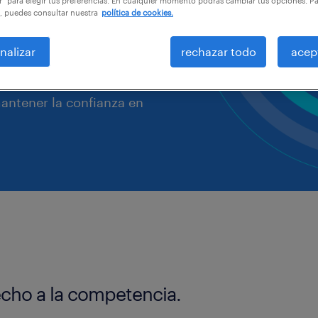
r" para elegir tus preferencias. En cualquier momento podrás cambiar tus opciones. P
, puedes consultar nuestra
política de cookies.
en un fuerte enfoque en
nalizar
rechazar todo
acep
unicación clara y
isión adecuada son
antener la confianza en
cho a la competencia.