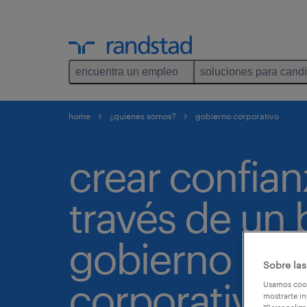
encuentra un empleo
soluciones para cand
home
¿quienes somos?
gobierno corporativo
crear confian
través de un
gobierno
Sobre las
corporativo.
Usamos cook
mostrarte in