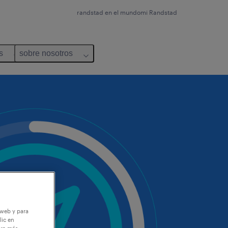
randstad en el mundo
mi Randstad
s
sobre nosotros
 web y para
lic en