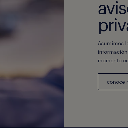
avi
priv
Asumimos la
información
momento co
conoce 