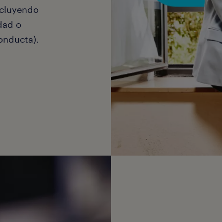
iatas.
ncluyendo
idad o
onducta).