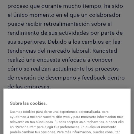
proceso que durante mucho tiempo, ha sido
el único momento en el que un colaborador
puede recibir retroalimentación sobre el
rendimiento de sus actividades por parte de
sus superiores. Debido a los cambios en las
tendencias del mercado laboral, Randstad
realizó una encuesta enfocada a conocer
cómo se realizan actualmente los procesos
de revisión de desempeño y feedback dentro
de las empresas.
Sobre las cookies.
Feedback en tiempo real
Usamos cookies para darte una experiencia personalizada, para
Hoy en día, dar feedback en tiempo real a los
ayudarnos a mejorar nuestro sitio web y para mostrarte información más
relevante en tus búsquedas. Puedes aceptarlas o rechazarlas, o hacer clic
empleados es una práctica de evaluación que
en "Personalizar" para elegir tus preferencias. En cualquier momento
podrás cambiar tus opciones. Para más información, puedes consultar