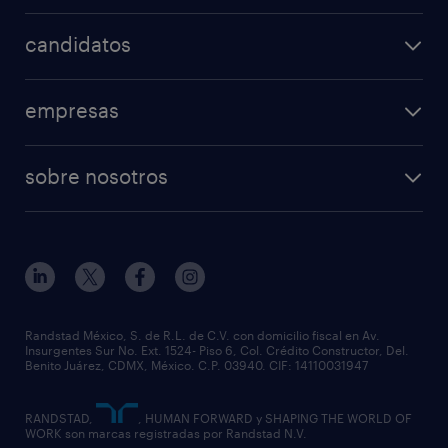
candidatos
empresas
sobre nosotros
Randstad México, S. de R.L. de C.V. con domicilio fiscal en Av.
Insurgentes Sur No. Ext. 1524- Piso 6, Col. Crédito Constructor, Del.
Benito Juárez, CDMX, México. C.P. 03940. CIF: 14110031947
RANDSTAD,
, HUMAN FORWARD y SHAPING THE WORLD OF
WORK son marcas registradas por Randstad N.V.