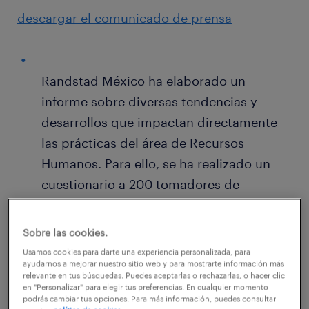
descargar el comunicado de prensa
Randstad México ha elaborado un
informe sobre diversas tendencias y
desarrollos que impactan directamente
las prácticas del área de Recursos
Humanos. Para ello, se ha realizado un
cuestionario a 200 tomadores de
decisiones y ejecutivos involucrados en el
departamento de Capital de Humano de
Sobre las cookies.
diversas industrias en México.
Usamos cookies para darte una experiencia personalizada, para
ayudarnos a mejorar nuestro sitio web y para mostrarte información más
relevante en tus búsquedas. Puedes aceptarlas o rechazarlas, o hacer clic
en "Personalizar" para elegir tus preferencias. En cualquier momento
Los temas claves del informe incluyen:
podrás cambiar tus opciones. Para más información, puedes consultar