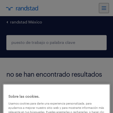
randstad México
no se han encontrado resultados
We did not find any jobs with these filters.
Sobre las cookies.
You may want to change your filter criteria to
Usamos cookies para darte una experiencia personalizada, para
get more results. The following actions may
ayudarnos a mejorar nuestro sitio web y para mostrarte información más
help:
relevante en tus búsquedas. Puedes aceptarlas o rechazarlas, o hacer clic