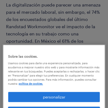
La digitalización puede parecer una amenaza
para el mercado laboral, sin embargo, el 74%
de los encuestados globales del último
Randstad Workmonitor ve el impacto de la
tecnología en su trabajo como una
oportunidad. En México el 61% de los
trabajadores piensan que necesitarán un
conjunto de habilidades diferentes para
Sobre las cookies.
trabajar en este campo y el 91% quiere
Usamos cookies para darte una experiencia personalizada, para
ayudarnos a mejorar nuestro sitio web y para mostrarte información más
adquirir más habilidades digitales para
relevante en tus búsquedas. Puedes aceptarlas o rechazarlas, o hacer clic
en "Personalizar" para elegir tus preferencias. En cualquier momento
garantizar su empleabilidad.
podrás cambiar tus opciones. Para más información, puedes consultar
nuestra
política de cookies.
Mirando hacia el futuro, el 68% del mundo
personalizar
piensa que las escuelas, colegios y
universidades ofrecen a los estudiantes las