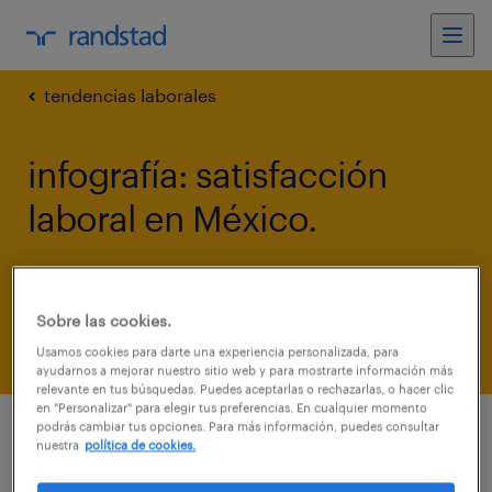
tendencias laborales
infografía: satisfacción
laboral en México.
20 junio 2019
share article:
Sobre las cookies.
Usamos cookies para darte una experiencia personalizada, para
ayudarnos a mejorar nuestro sitio web y para mostrarte información más
relevante en tus búsquedas. Puedes aceptarlas o rechazarlas, o hacer clic
en "Personalizar" para elegir tus preferencias. En cualquier momento
podrás cambiar tus opciones. Para más información, puedes consultar
¿Quiénes están más satisfechos
nuestra
política de cookies.
con su empleo actual?