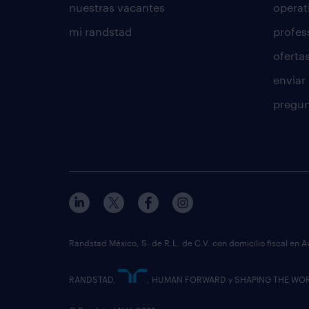
nuestras vacantes
operat
mi randstad
profes
oferta
enviar
pregun
Randstad México, S. de R.L. de C.V. con domicilio fiscal en A
RANDSTAD,
, HUMAN FORWARD y SHAPING THE WORLD