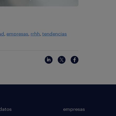
ad
empresas
rrhh
tendencias
datos
empresas