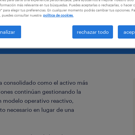
formación más relevante en tus búsquedas. Puedes aceptarlas o rechazarlas, o hacer c
r" para elegir tus preferencias. En cualquier momento podrás cambiar tus opciones. P
, puedes consultar nuestra
política de cookies.
nalizar
rechazar todo
acep
ha consolidado como el activo más
iones continúan gestionando la
n modelo operativo reactivo,
o necesario en lugar de una