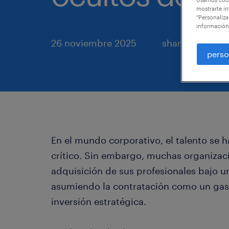
mostrarte in
"Personaliza
información
26 noviembre 2025
share article:
perso
En el mundo corporativo, el talento se 
crítico. Sin embargo, muchas organizac
adquisición de sus profesionales bajo u
asumiendo la contratación como un gast
inversión estratégica.