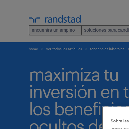
encuentra un empleo
soluciones para cand
home
ver todos los artículos
tendencias laborales
maximiza tu
inversión en 
los beneficio
ocultos del 
Sobre las
Usamos cook