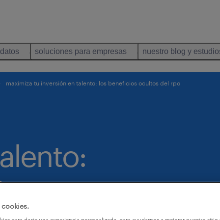
idatos
soluciones para empresas
nuestro blog y estudio
maximiza tu inversión en talento: los beneficios ocultos del rpo
talento:
s
RPO
 cookies.
ies para darte una experiencia personalizada, para ayudarnos a mejorar nuestro sitio