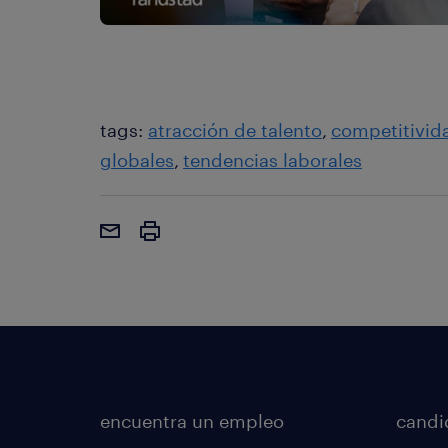
tags:
atracción de talento
competitivid
globales
tendencias laborales
encuentra un empleo
candi