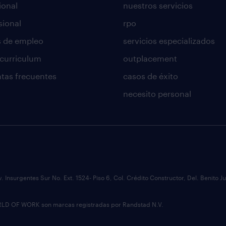
ional
nuestros servicios
sional
rpo
s de empleo
servicios especializados
 curriculum
outplacement
tas frecuentes
casos de éxito
necesito personal
v. Insurgentes Sur No. Ext. 1524- Piso 6, Col. Crédito Constructor, Del. Benit
 OF WORK son marcas registradas por Randstad N.V.