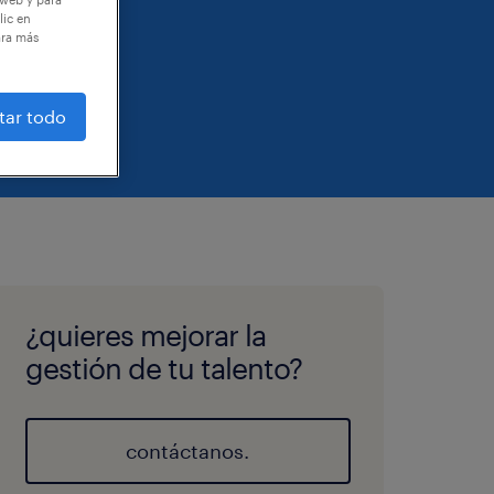
lic en
ara más
tar todo
¿quieres mejorar la
gestión de tu talento?
contáctanos.