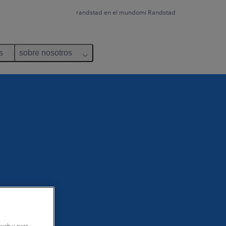
randstad en el mundo
mi Randstad
s
sobre nosotros
 web y para