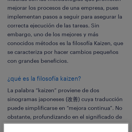
mejorar los procesos de una empresa, pues
implementan pasos a seguir para asegurar la
correcta ejecución de las tareas. Sin
embargo, uno de los mejores y más
conocidos métodos es la filosofía Kaizen, que
se caracteriza por hacer cambios pequeños
con grandes beneficios.
¿qué es la filosofía kaizen?
La palabra “kaizen” proviene de dos
sinogramas japoneses (改善) cuya traducción
puede simplificarse en “mejora continua”. No
obstante, profundizando en el significado de
esta palabra, encontramos una filosofía que