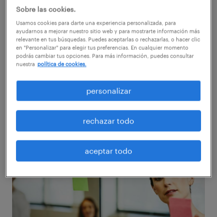
implica realizar cambios o sacrificios que nos
Sobre las cookies.
dirigen a una revolución profunda y cambios
Usamos cookies para darte una experiencia personalizada, para
importantes en favor de una mejora.
ayudarnos a mejorar nuestro sitio web y para mostrarte información más
relevante en tus búsquedas. Puedes aceptarlas o rechazarlas, o hacer clic
en "Personalizar" para elegir tus preferencias. En cualquier momento
podrás cambiar tus opciones. Para más información, puedes consultar
A nivel empresarial, se trata de realizar
nuestra
política de cookies.
pequeños cambios de manera constante, que
provocan grandes cambios. En lugar de
personalizar
buscar soluciones radicales y rápidas, Kaizen
promueve un enfoque gradual y colaborativo
rechazar todo
para identificar y resolver problemas.
aceptar todo