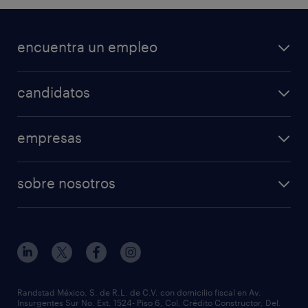
encuentra un empleo
candidatos
empresas
sobre nosotros
Randstad México, S. de R.L. de C.V. con domicilio fiscal en Av.
Insurgentes Sur No. Ext. 1524- Piso 6, Col. Crédito Constructor, Del.