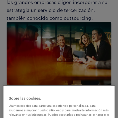
las grandes empresas eligen incorporar a su
estrategia un servicio de tercerización,
también conocido como outsourcing.
Sobre las cookies.
Usamos cookies para darte una experiencia personalizada, para
ayudarnos a mejorar nuestro sitio web y para mostrarte información más
1. ¿Cuál es el perfil de las empresas que
relevante en tus búsquedas. Puedes aceptarlas o rechazarlas, o hacer clic