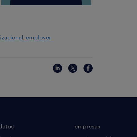
izacional
employer
datos
empresas