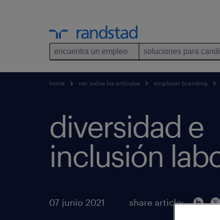
encuentra un empleo
soluciones para cand
home
ver todos los artículos
employer branding
diversidad e
inclusión labo
07 junio 2021
share article: