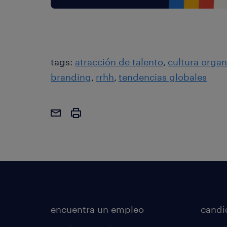
tags:
atracción de talento
cultura organ
branding
rrhh
tendencias globales
encuentra un empleo
candi