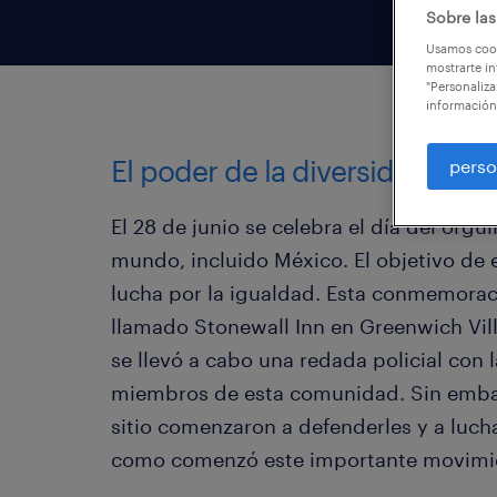
Sobre las
Usamos cook
mostrarte in
"Personaliza
información
El poder de la diversidad incl
perso
El 28 de junio se celebra el día del org
mundo, incluido México. El objetivo de e
lucha por la igualdad. Esta conmemoraci
llamado Stonewall Inn en Greenwich Vill
se llevó a cabo una redada policial con l
miembros de esta comunidad. Sin embarg
sitio comenzaron a defenderles y a luchar
como comenzó este importante movimi