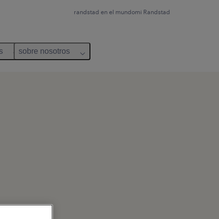
randstad en el mundo
mi Randstad
s
sobre nosotros