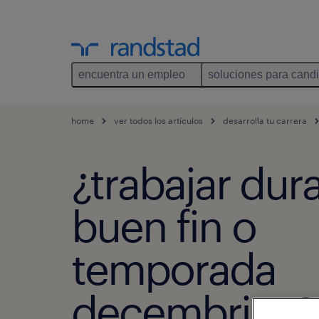
encuentra un empleo
soluciones para cand
home
ver todos los artículos
desarrolla tu carrera
¿trabajar dura
buen fin o
temporada
decembrina?