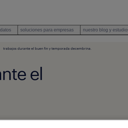
idatos
soluciones para empresas
nuestro blog y estudio
trabajos durante el buen fin y temporada decembrina.
nte el