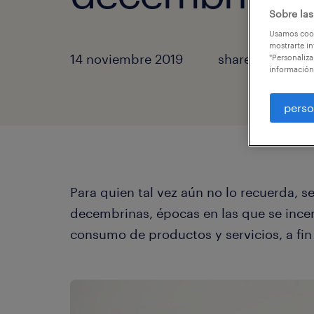
Sobre las
Usamos cook
mostrarte in
14 noviembre 2019
share article:
"Personaliza
información
perso
Para quien tal vez aún no lo recuerda, se
decembrinas, épocas en las que se ince
consumo de productos y servicios, a fin 