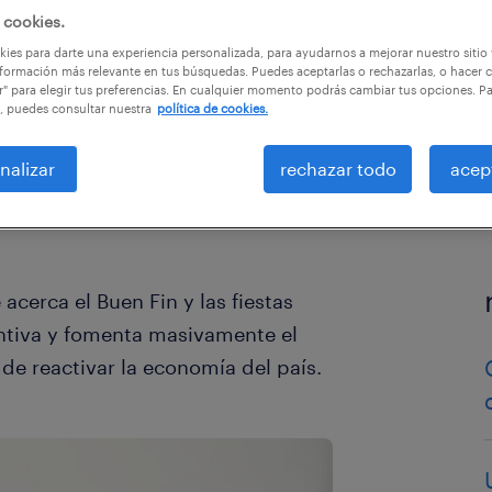
 cookies.
ies para darte una experiencia personalizada, para ayudarnos a mejorar nuestro sitio
formación más relevante en tus búsquedas. Puedes aceptarlas o rechazarlas, o hacer c
r" para elegir tus preferencias. En cualquier momento podrás cambiar tus opciones. P
, puedes consultar nuestra
política de cookies.
nalizar
rechazar todo
acep
 acerca el Buen Fin y las fiestas
ntiva y fomenta masivamente el
de reactivar la economía del país.