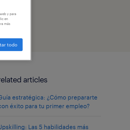
 web y para
lic en
ara más
tar todo
related articles
Guía estratégica: ¿Cómo prepararte
con éxito para tu primer empleo?
Upskilling: Las 5 habilidades más