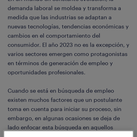
demanda laboral se moldea y transforma a
medida que las industrias se adaptan a
nuevas tecnologías, tendencias económicas y
cambios en el comportamiento del
consumidor. El año 2023 no es la excepción, y
varios sectores emergen como protagonistas
en términos de generación de empleo y
oportunidades profesionales.
Cuando se está en búsqueda de empleo
existen muchos factores que un postulante
toma en cuenta para iniciar su proceso, sin
embargo, en algunas ocasiones se deja de
lado enfocar esta búsqueda en aquellos
sectores que tienen un mayor número de