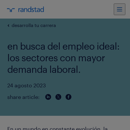
desarrolla tu carrera
en busca del empleo ideal:
los sectores con mayor
demanda laboral.
24 agosto 2023
share article:
En un mundo en constante evolución, la