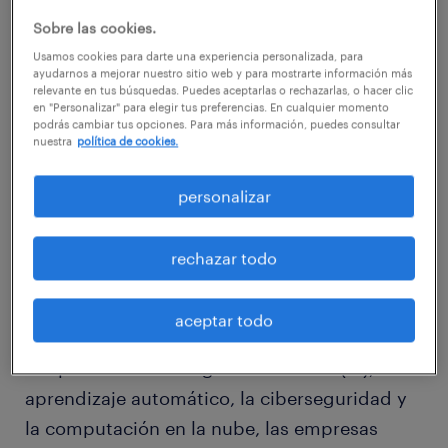
ofertas.
Sobre las cookies.
Usamos cookies para darte una experiencia personalizada, para
ayudarnos a mejorar nuestro sitio web y para mostrarte información más
A continuación, te compartimos algunos de
relevante en tus búsquedas. Puedes aceptarlas o rechazarlas, o hacer clic
en "Personalizar" para elegir tus preferencias. En cualquier momento
los sectores con mayor demanda laboral en
podrás cambiar tus opciones. Para más información, puedes consultar
nuestra
política de cookies.
este 2023.
Tecnología de la información y Desarrollo de
personalizar
Software
La revolución digital continúa impulsando la
rechazar todo
demanda de profesionales en el campo de la
tecnología de la información (TI) y el
aceptar todo
desarrollo de software. Con la creciente
adopción de la inteligencia artificial (IA), el
aprendizaje automático, la ciberseguridad y
la computación en la nube, las empresas