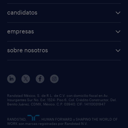
nuestras vacantes
candidatos
mi randstad
operational
empresas
professional
nuestros servicios
ofertas de empleo
sobre nosotros
rpo
enviar curriculum
principios empresariales
servicios especializados
preguntas frecuentes
partner for talent
outplacement
eventos & webinars
casos de éxito
nuestras sucursales
necesito personal
Randstad México, S. de R.L. de C.V. con domicilio fiscal en Av.
Insurgentes Sur No. Ext. 1524- Piso 6, Col. Crédito Constructor, Del.
equidad y diversidad
Benito Juárez, CDMX, México. C.P. 03940. CIF: 14110031947
RANDSTAD,
, HUMAN FORWARD y SHAPING THE WORLD OF
WORK son marcas registradas por Randstad N.V.