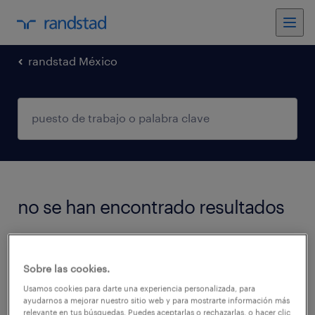
randstad México
no se han encontrado resultados
We did not find any jobs with these filters.
Sobre las cookies.
You may want to change your filter criteria to
Usamos cookies para darte una experiencia personalizada, para
get more results. The following actions may
ayudarnos a mejorar nuestro sitio web y para mostrarte información más
help:
relevante en tus búsquedas. Puedes aceptarlas o rechazarlas, o hacer clic