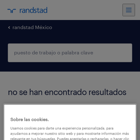
randstad México
no se han encontrado resultados
We did not find any jobs with these filters.
Sobre las cookies.
You may want to change your filter criteria to
Usamos cookies para darte una experiencia personalizada, para
get more results. The following actions may
ayudarnos a mejorar nuestro sitio web y para mostrarte información más
help:
relevante en tus búsquedas. Puedes aceptarlas o rechazarlas, o hacer clic