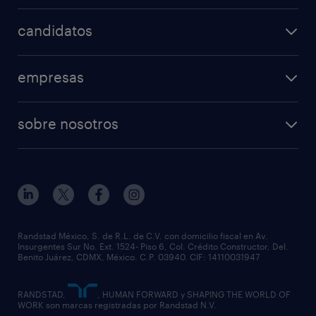
nuestras vacantes
candidatos
mi randstad
operational
empresas
professional
nuestros servicios
ofertas de empleo
sobre nosotros
rpo
enviar curriculum
principios empresariales
servicios especializados
preguntas frecuentes
partner for talent
outplacement
eventos & webinars
casos de éxito
nuestras sucursales
necesito personal
Randstad México, S. de R.L. de C.V. con domicilio fiscal en Av.
Insurgentes Sur No. Ext. 1524- Piso 6, Col. Crédito Constructor, Del.
equidad y diversidad
Benito Juárez, CDMX, México. C.P. 03940. CIF: 14110031947
RANDSTAD,
, HUMAN FORWARD y SHAPING THE WORLD OF
WORK son marcas registradas por Randstad N.V.