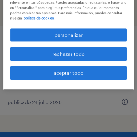
relevante en tus búsquedas. Puedes aceptarlas o rechazarlas, o hacer clic
en "Personalizar" para elegir tus preferencias. En cualquier momento
podrás cambiar tus opciones. Para más información, puedes consultar
filtro
nuestra
política de cookies.
personalizar
desarrollador .net
rechazar todo
méxico (licenciado benito juárez), ciudad de
méxico
tiempo completo
aceptar todo
$40,000 - $45,000 por mes
publicado 24 julio 2026