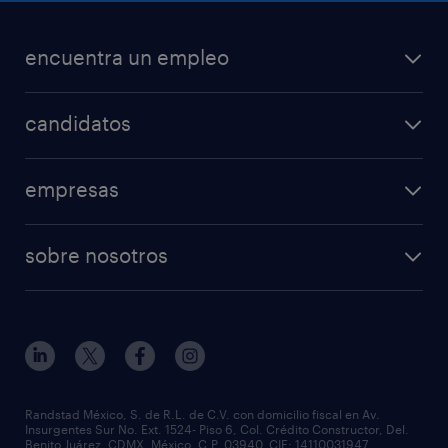
encuentra un empleo
nuestras vacantes
candidatos
mi randstad
operational
empresas
professional
nuestros servicios
ofertas de empleo
sobre nosotros
rpo
enviar curriculum
principios empresariales
servicios especializados
preguntas frecuentes
partner for talent
outplacement
eventos & webinars
casos de éxito
nuestras sucursales
necesito personal
Randstad México, S. de R.L. de C.V. con domicilio fiscal en Av.
Insurgentes Sur No. Ext. 1524- Piso 6, Col. Crédito Constructor, Del.
equidad y diversidad
Benito Juárez, CDMX, México. C.P. 03940. CIF: 14110031947