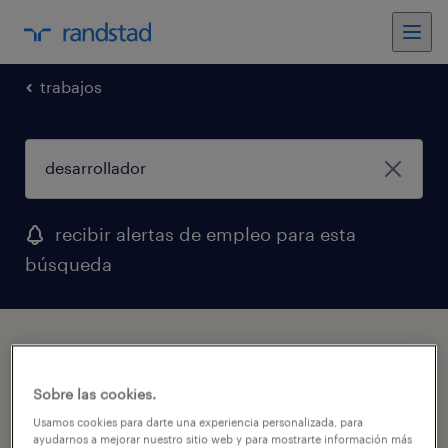
trabajos
recibir alertas de empleo para esta
búsqueda
trabajos
Sobre las cookies.
Usamos cookies para darte una experiencia personalizada, para
ayudarnos a mejorar nuestro sitio web y para mostrarte información más
1 trabajo encontrado para Desarrollador