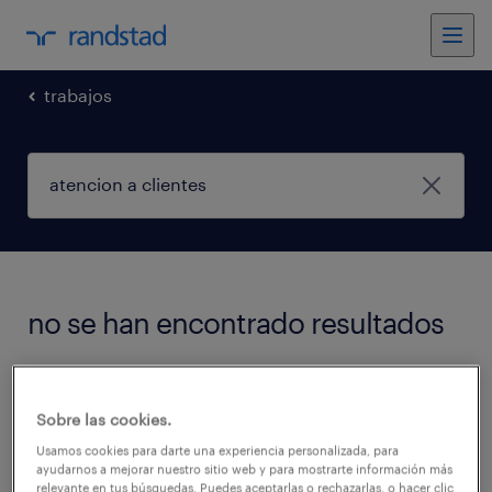
trabajos
no se han encontrado resultados
We did not find any jobs with these filters.
Sobre las cookies.
You may want to change your filter criteria to
Usamos cookies para darte una experiencia personalizada, para
get more results. The following actions may
ayudarnos a mejorar nuestro sitio web y para mostrarte información más
help:
relevante en tus búsquedas. Puedes aceptarlas o rechazarlas, o hacer clic