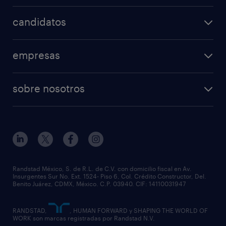
nuestras vacantes
candidatos
mi randstad
operational
empresas
professional
nuestros servicios
ofertas de empleo
sobre nosotros
rpo
enviar curriculum
principios empresariales
servicios especializados
preguntas frecuentes
partner for talent
outplacement
eventos & webinars
casos de éxito
nuestras sucursales
necesito personal
Randstad México, S. de R.L. de C.V. con domicilio fiscal en Av.
Insurgentes Sur No. Ext. 1524- Piso 6, Col. Crédito Constructor, Del.
equidad y diversidad
Benito Juárez, CDMX, México. C.P. 03940. CIF: 14110031947
RANDSTAD,
, HUMAN FORWARD y SHAPING THE WORLD OF
WORK son marcas registradas por Randstad N.V.