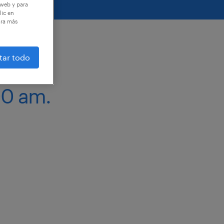
 web y para
lic en
ara más
tar todo
00 am.