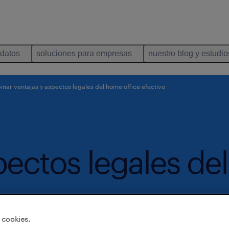
idatos
soluciones para empresas
nuestro blog y estudio
nar ventajas y aspectos legales del home office efectivo
pectos legales de
 cookies.