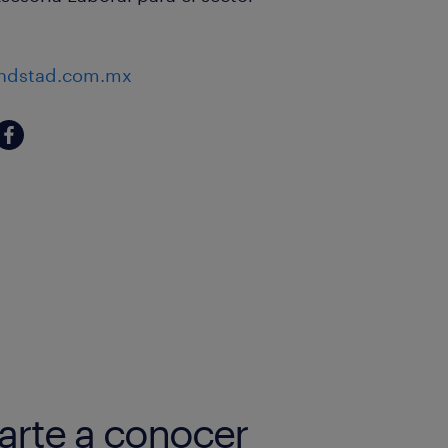
.
andstad.com.mx
rte a conocer