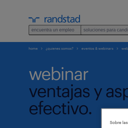
encuentra un empleo
soluciones para cand
home
¿quienes somos?
eventos & webinars
webi
webinar
ventajas y as
efectivo.
Sobre las