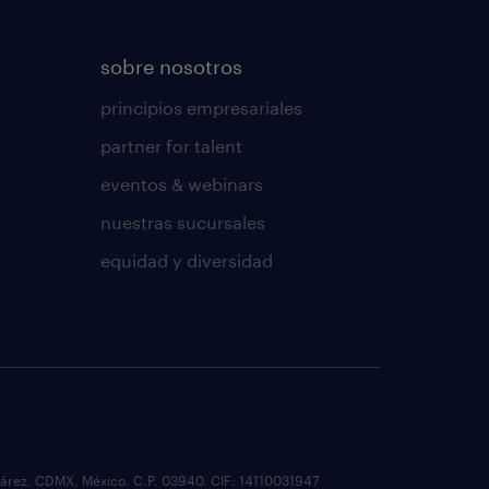
sobre nosotros
principios empresariales
partner for talent
eventos & webinars
nuestras sucursales
equidad y diversidad
o Juárez, CDMX, México. C.P. 03940. CIF: 14110031947