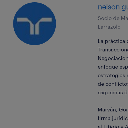
nelson g
Socio de Ma
Larrazolo
La práctica 
Transaccion
Negociación
enfoque esp
estrategias
de conflicto
esquemas de
Marván, Gon
firma jurídi
el Litigio y