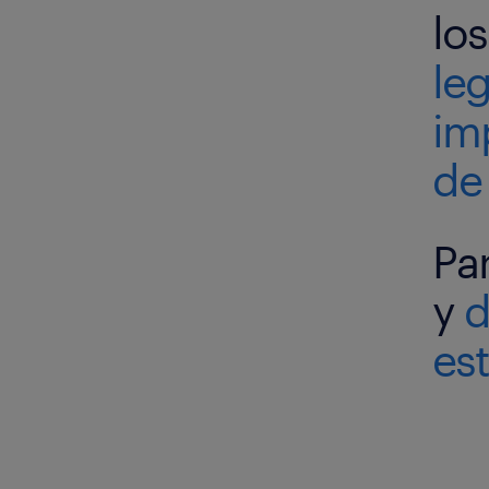
lo
le
im
de 
Pa
y
d
es