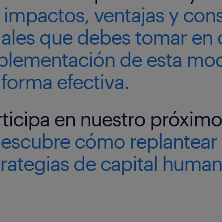
s
impactos, ventajas y con
gales que debes tomar en 
plementación de esta mod
forma efectiva.
rticipa en nuestro próxim
escubre cómo replantear 
trategias de capital human