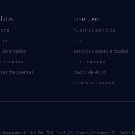
datos
empresas
ional
nuestros servicios
sional
rpo
s de empleo
servicios especializados
 curriculum
outplacement
tas frecuentes
casos de éxito
necesito personal
v. Insurgentes Sur No. Ext. 1524- Piso 6, Col. Crédito Constructor, Del. Benit