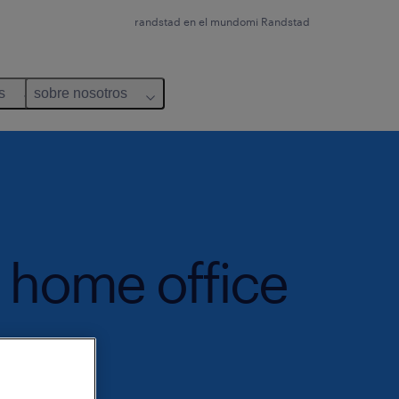
randstad en el mundo
mi Randstad
s
sobre nosotros
l home office