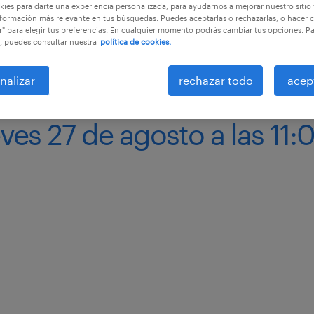
ies para darte una experiencia personalizada, para ayudarnos a mejorar nuestro sitio
formación más relevante en tus búsquedas. Puedes aceptarlas o rechazarlas, o hacer c
r" para elegir tus preferencias. En cualquier momento podrás cambiar tus opciones. P
, puedes consultar nuestra
política de cookies.
nalizar
rechazar todo
acep
ves 27 de agosto a las 11: