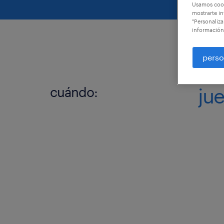
Usamos cook
mostrarte in
"Personaliza
información
perso
cuándo:
jue