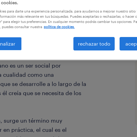
 cookies.
ies para darte una experiencia personalizada, para ayudarnos a mejorar nuestro sitio
formación más relevante en tus búsquedas. Puedes aceptarlas o rechazarlas, o hacer c
r" para elegir tus preferencias. En cualquier momento podrás cambiar tus opciones. P
, puedes consultar nuestra
política de cookies.
nalizar
rechazar todo
acep
no es un ser social por
sta cualidad como una
que se desarrolle a lo largo de la
 él creía que se necesita de los
s, surge un término muy
en práctica, el cual es el