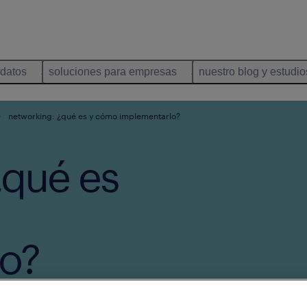
idatos
soluciones para empresas
nuestro blog y estudio
networking: ¿qué es y cómo implementarlo?
¿qué es
o?