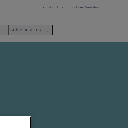
randstad en el mundo
mi Randstad
s
sobre nosotros