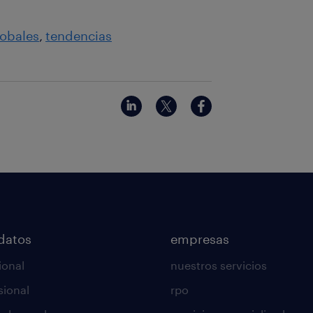
lobales
tendencias
datos
empresas
ional
nuestros servicios
sional
rpo