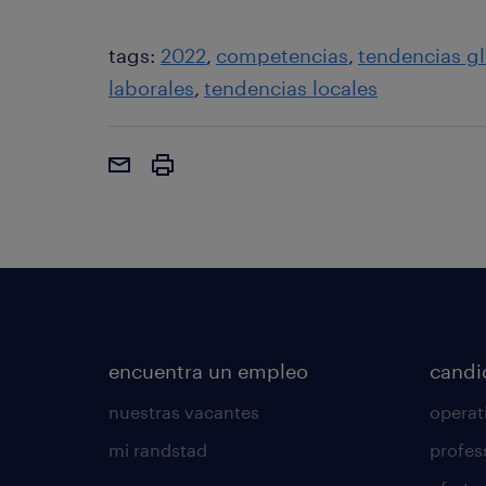
tags:
2022
competencias
tendencias g
laborales
tendencias locales
encuentra un empleo
candi
nuestras vacantes
operat
mi randstad
profes