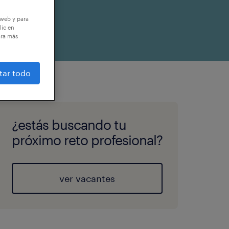
 web y para
lic en
ara más
tar todo
¿estás buscando tu
próximo reto profesional?
ver vacantes