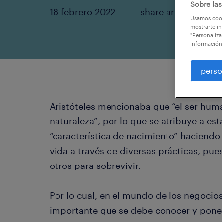
Sobre las
18 febrero 2022
share article:
Usamos cook
mostrarte in
"Personaliza
información
perso
Aristóteles mencionaba que “el ser huma
naturaleza”, por lo que se atribuye a e
“característica de nacimiento” haciendo 
vida a través de diversas prácticas, pues
otros para sobrevivir.
Por lo cual, en el mundo de los negocio
importante que se debe conocer y poner 