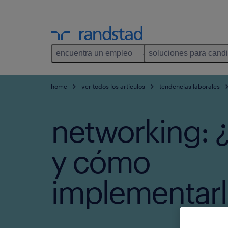
encuentra un empleo
soluciones para cand
home
ver todos los artículos
tendencias laborales
networking: 
y cómo
implementarl