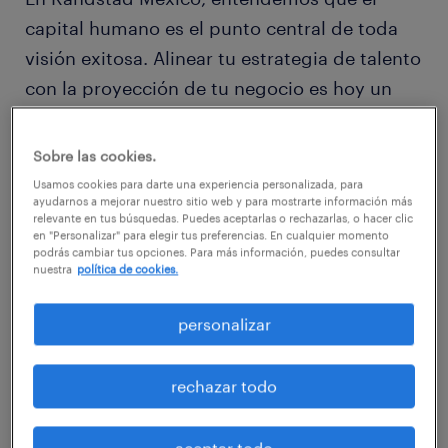
capital humano es el punto central de toda
visión exitosa. Alinear tu estrategia de talento
con la proyección de tu negocio es hoy un
requisito para el éxito sostenido.
Sobre las cookies.
¿qué es la visión estratégica y por qué es
Usamos cookies para darte una experiencia personalizada, para
ayudarnos a mejorar nuestro sitio web y para mostrarte información más
crucial?
relevante en tus búsquedas. Puedes aceptarlas o rechazarlas, o hacer clic
en "Personalizar" para elegir tus preferencias. En cualquier momento
La visión estratégica es el eje de tu
podrás cambiar tus opciones. Para más información, puedes consultar
nuestra
política de cookies.
organización. No es una meta puntual, sino
una proyección realista del futuro deseado de
personalizar
la empresa en un tiempo determinado. Es la
respuesta a la pregunta: ¿Qué queremos
rechazar todo
llegar a ser?