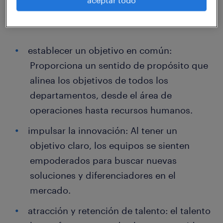
aceptar todo
La importancia de la visión estratégica radica
en su poder para:
establecer un objetivo en común:
Proporciona un sentido de propósito que
alinea los objetivos de todos los
departamentos, desde el área de
operaciones hasta recursos humanos.
impulsar la innovación: Al tener un
objetivo claro, los equipos se sienten
empoderados para buscar nuevas
soluciones y diferenciadores en el
mercado.
atracción y retención de talento: el talento