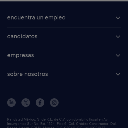
encuentra un empleo
candidatos
empresas
sobre nosotros
Randstad México, S. de R.L. de C.V. con domicilio fiscal en Av.
Insurgentes Sur No. Ext. 1524- Piso 6, Col. Crédito Constructor, Del.
Benito Juárez, CDMX, México. C.P. 03940. CIF: 14110031947