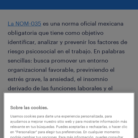
La NOM-035
es una norma oficial mexicana
obligatoria que tiene como objetivo
identificar, analizar y prevenir los factores de
riesgo psicosocial en el trabajo. En palabras
sencillas: busca promover un entorno
organizacional favorable, previniendo el
estrés grave, la ansiedad, el insomnio
derivado de las funciones laborales y el
"
burnout
" o agotamiento extremo.
Sobre las cookies.
En el mercado laboral actual, buscar un
Usamos cookies para darte una experiencia personalizada, para
ayudarnos a mejorar nuestro sitio web y para mostrarte información más
nuevo empleo ya no se trata solo de
relevante en tus búsquedas. Puedes aceptarlas o rechazarlas, o hacer clic
en "Personalizar" para elegir tus preferencias. En cualquier momento
encontrar un buen sueldo; también se trata
podrás cambiar tus opciones. Para más información, puedes consultar