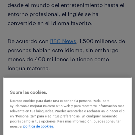
desde el mundo del entretenimiento hasta el
entorno profesional, el inglés se ha
convertido en el idioma favorito.
De acuerdo con
BBC News
, 1,500 millones de
personas hablan este idioma, sin embargo
menos de 400 millones lo tienen como
lengua materna.
En el caso de nuestro país, México se
Sobre las cookies.
posicionó en el 2021 en el lugar número 92 de
Usamos cookies para darte una experiencia personalizada, para
112 con base al reporte
EF EPI 2021
, el mayor
ayudarnos a mejorar nuestro sitio web y para mostrarte información más
relevante en tus búsquedas. Puedes aceptarlas o rechazarlas, o hacer clic
ranking mundial del nivel de inglés. De
en "Personalizar" para elegir tus preferencias. En cualquier momento
acuerdo a este estudio el poseer un
podrás cambiar tus opciones. Para más información, puedes consultar
nuestra
política de cookies.
conocimiento en este idioma permite