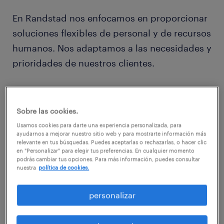
En Randstad nos enfocamos en proporcionar
soluciones flexibles de personal y de recursos
humanos. Nos adaptamos a las necesidades y
prioridades de nuestros clientes.
Nuestro servicio reúne una serie de
características únicas en el mercado, somos
Sobre las cookies.
una compañía transnacional con políticas y
Usamos cookies para darte una experiencia personalizada, para
ayudarnos a mejorar nuestro sitio web y para mostrarte información más
procesos estandarizados.
relevante en tus búsquedas. Puedes aceptarlas o rechazarlas, o hacer clic
en "Personalizar" para elegir tus preferencias. En cualquier momento
podrás cambiar tus opciones. Para más información, puedes consultar
Basándonos en los comentarios que hemos
nuestra
política de cookies.
recibido, estas son algunas de las principales
personalizar
razones por las que los clientes eligen a
Randstad para satisfacer sus necesidades de