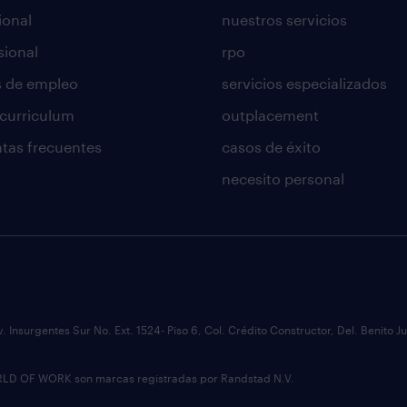
ional
nuestros servicios
sional
rpo
s de empleo
servicios especializados
 curriculum
outplacement
tas frecuentes
casos de éxito
necesito personal
v. Insurgentes Sur No. Ext. 1524- Piso 6, Col. Crédito Constructor, Del. Benit
 OF WORK son marcas registradas por Randstad N.V.