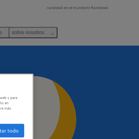
randstad en el mundo
mi Randstad
s
sobre nosotros
 web y para
lic en
ara más
tar todo