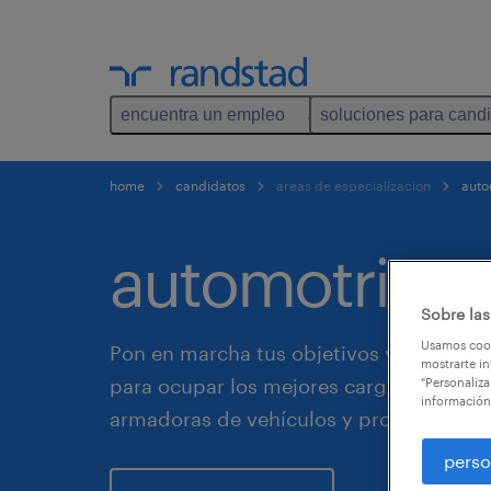
encuentra un empleo
soluciones para cand
home
candidatos
areas de especializacion
auto
automotriz.
Sobre las
Usamos cook
Pon en marcha tus objetivos y encuentr
mostrarte in
para ocupar los mejores cargos dentro 
"Personaliza
información
armadoras de vehículos y proveedores.
perso