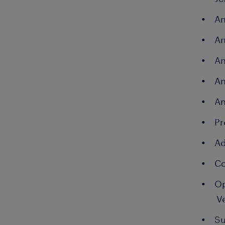
An
An
An
An
An
Pr
Ad
Co
Op
V
Su