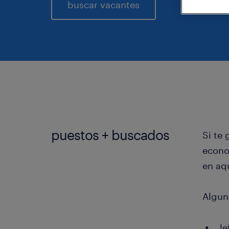
buscar vacantes
puestos + buscados
Si te 
econo
en aqu
Algun
Je