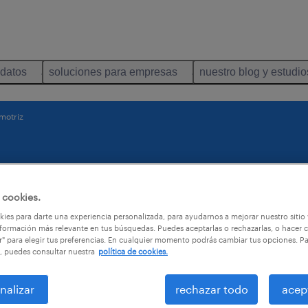
idatos
soluciones para empresas
nuestro blog y estudio
motriz
 cookies.
ies para darte una experiencia personalizada, para ayudarnos a mejorar nuestro sitio
a en Randstad el motor
formación más relevante en tus búsquedas. Puedes aceptarlas o rechazarlas, o hacer c
de importantes
r" para elegir tus preferencias. En cualquier momento podrás cambiar tus opciones. P
, puedes consultar nuestra
política de cookies.
nalizar
rechazar todo
acep