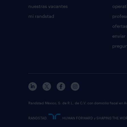
nuestras vacantes
operat
mi randstad
profes
oferta
enviar
pregun
Randstad México, S. de R.L. de C.V. con domicilio fiscal en A
RANDSTAD,
, HUMAN FORWARD y SHAPING THE WORLD