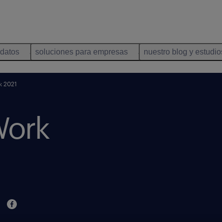
idatos
soluciones para empresas
nuestro blog y estudio
rk 2021
 Work