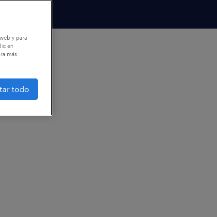
 web y para
lic en
ara más
tar todo