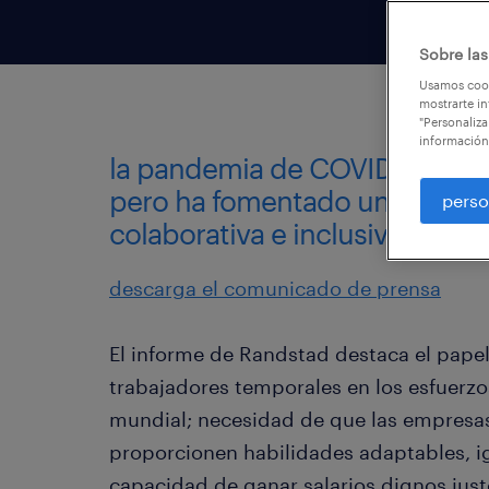
Sobre las
Usamos cook
mostrarte in
"Personaliza
información
la pandemia de COVID-19 ha in
pero ha fomentado una fuerza 
perso
colaborativa e inclusiva.
descarga el comunicado de prensa
El informe de Randstad destaca el pape
trabajadores temporales en los esfuerz
mundial; necesidad de que las empresas,
proporcionen habilidades adaptables, i
capacidad de ganar salarios dignos just