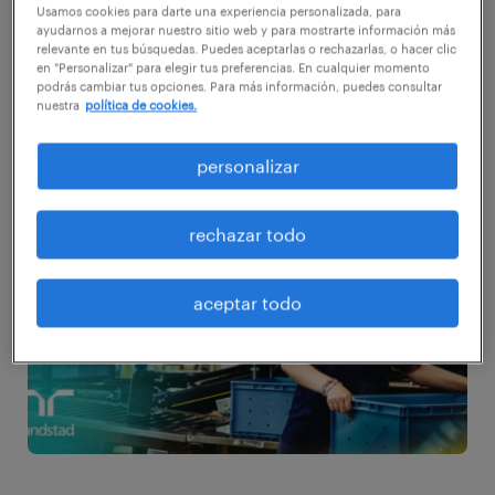
Usamos cookies para darte una experiencia personalizada, para
ayudarnos a mejorar nuestro sitio web y para mostrarte información más
relevante en tus búsquedas. Puedes aceptarlas o rechazarlas, o hacer clic
Cansancio emocional
en "Personalizar" para elegir tus preferencias. En cualquier momento
podrás cambiar tus opciones. Para más información, puedes consultar
Despersonalización o frialdad afectiva
nuestra
política de cookies.
Reducción de eficacia laboral
personalizar
rechazar todo
aceptar todo