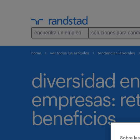
encuentra un empleo
soluciones para cand
home
ver todos los artículos
tendencias laborales
diversidad en
empresas: ret
beneficios.
Sobre las