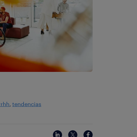
rrhh
tendencias