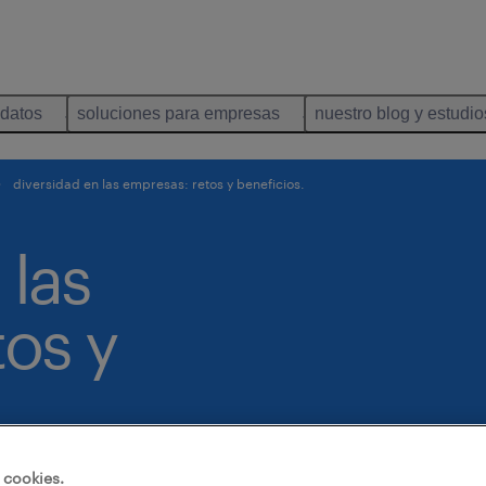
idatos
soluciones para empresas
nuestro blog y estudio
diversidad en las empresas: retos y beneficios.
 las
os y
 cookies.