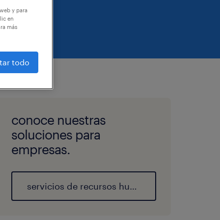
 web y para
lic en
ara más
tar todo
conoce nuestras
soluciones para
empresas.
servicios de recursos humanos