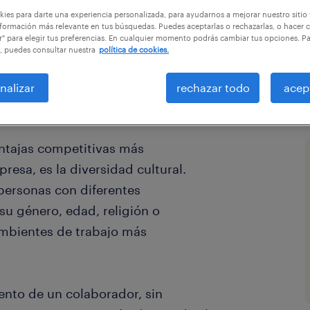
ies para darte una experiencia personalizada, para ayudarnos a mejorar nuestro sitio
formación más relevante en tus búsquedas. Puedes aceptarlas o rechazarlas, o hacer c
r" para elegir tus preferencias. En cualquier momento podrás cambiar tus opciones. P
, puedes consultar nuestra
política de cookies.
nalizar
rechazar todo
acep
ntajas competitivas más
esa, es la diversidad cultural.
 personas con diferentes
su género, edad, religión o
ambientes de trabajo más
ento de un colaborador, sin