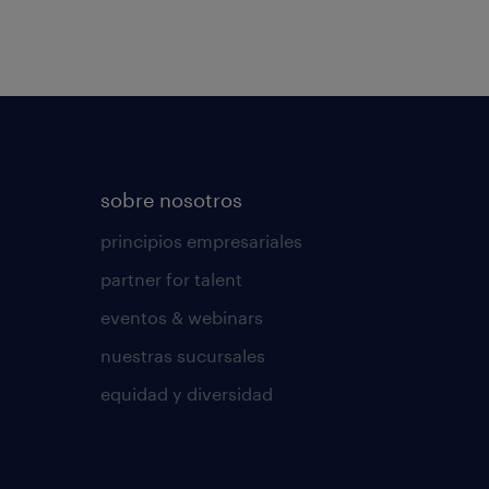
sobre nosotros
principios empresariales
partner for talent
eventos & webinars
nuestras sucursales
equidad y diversidad