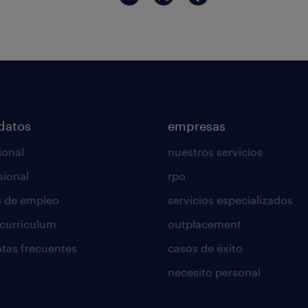
datos
empresas
ional
nuestros servicios
sional
rpo
s de empleo
servicios especializados
 curriculum
outplacement
tas frecuentes
casos de éxito
necesito personal