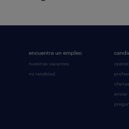
encuentra un empleo
candi
nuestras vacantes
operat
mi randstad
profes
oferta
enviar
pregun