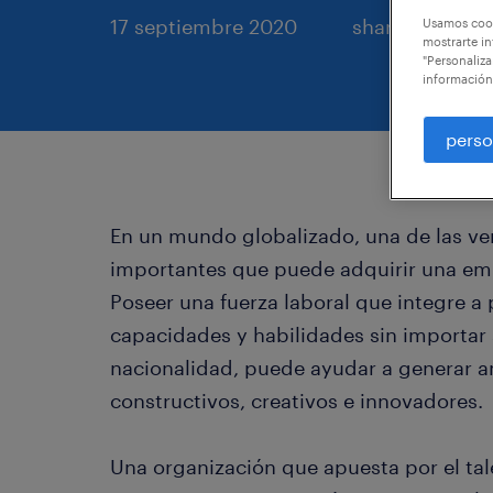
17 septiembre 2020
share article:
Usamos cook
mostrarte in
"Personaliza
información
perso
En un mundo globalizado, una de las ve
importantes que puede adquirir una empr
Poseer una fuerza laboral que integre a
capacidades y habilidades sin importar 
nacionalidad, puede ayudar a generar 
constructivos, creativos e innovadores.
Una organización que apuesta por el tal