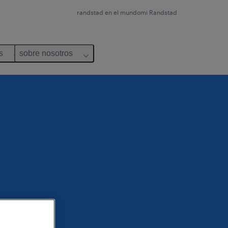
randstad en el mundo
mi Randstad
s
sobre nosotros