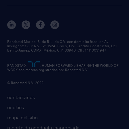
Randstad México, S. de R.L. de C.V. con domicilio fiscal en Av.
Insurgentes Sur No. Ext. 1524- Piso 6, Col. Crédito Constructor, Del.
Benito Juárez, CDMX, México. C.P. 03940. CIF: 14110031947
RANDSTAD,
, HUMAN FORWARD y SHAPING THE WORLD OF
WORK son marcas registradas por Randstad N.V.
© Randstad N.V. 2022
contáctanos
cookies
mapa del sitio
reporte de conducta inapropiada