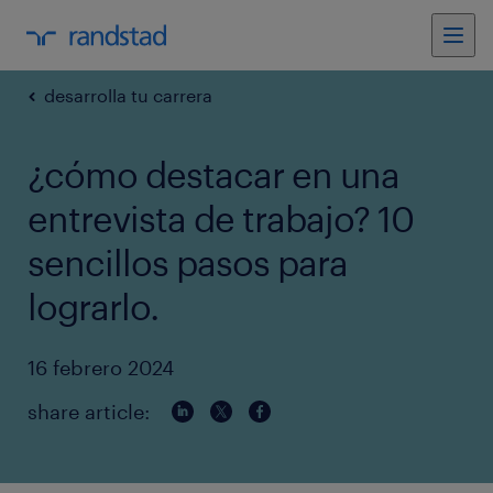
desarrolla tu carrera
¿cómo destacar en una
entrevista de trabajo? 10
sencillos pasos para
lograrlo.
16 febrero 2024
share article: